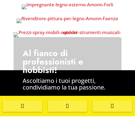
Al fianco di
professionisti e
hobbisti!
Ascoltiamo i tuoi progetti,
condividiamo la tua passione.
Vieni in negozio



Contattaci