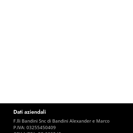
Dati aziendali
F.lli Bandini Snc di Bandini Alexander e Marco
P.IVA:
03255450409