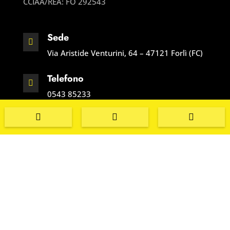
CCIAA/REA:
FO 292543
Sede

Via Aristide Venturini, 64 – 47121 Forlì (FC)
Telefono

0543 85233



Cell. Marco

328 7631042
Cel. Alexander

335 5445599
Email

bandiniforli@gmail.com