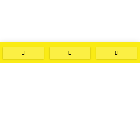


